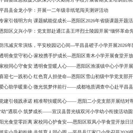
平昌县金龙小学：开展一二年级非纸笔闯关测评活动
专家引领明方向 课题赋能促成长---恩阳区2026年省级课题开
恩阳区义兴小学：党支部赴通江县王坪烈士陵园开展“缅怀革命先
防汛减灾常演练，平安校园记心间---平昌县磴子小学开展2026
透明食堂守初心·家校携手护成长---恩阳区青木小学开展食堂开
家校同心守食安 透明食堂暖人心——恩阳区渔溪镇中心小学开
喜迎七一践初心 红色育人担使命---恩阳区雪山初级中学党支部
爱心助学暖童心 微光筑梦伴前行——成都地质调查中心赴平昌
党建引领践承诺 精准帮扶暖民心—— 恩阳二小党支部开展结对
“幼”遇双小 筑梦成长——宣汉县普光镇双河小学幼小衔接活动
阳光食堂零距离 家校同心护食安----恩阳区双凤小学食堂开放日
抓实小升初衔接 共筑育人同心圆 ---平昌县江家口小学召开202