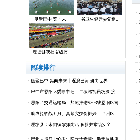
艇聚巴中 桨向未..
省卫生健康委党组..
理塘县获批省级历..
阅读排行
艇聚巴中 桨向未来丨逐浪巴河 艇向世界..
巴中市恩阳区委原书记、二级巡视员杨波 接..
恩阳区交通运输局：加速推进S303线恩阳区司
城..
助农抢收战五月、真帮实扶促振兴---巴州区..
理塘县：未雨绸缪抓防汛 多措并举筑安全..
巴州区清江中心卫生院走进奇章中学开展健康..