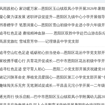
风雨践初心 家访暖万家---恩阳区玉山镇双凤小学开展2026年暑
凝心聚力谋发展 述职评议促提升---恩阳区九镇中心小学开展领
书香赠学子 笔墨润童心---恩阳区雪山初级中学走进小学六年级
追寻红色足迹 赓续精神血脉—— 恩阳区双胜中学赴巴山游击队
高原党旗红 雪域育芳华——记理塘县中学党支部
追寻空山红色足迹 砥砺初心担当使命---恩阳区花丛中学党支部开
家校携手暖心行 共育花开促成长---巴中市恩阳区花丛初级中学
追寻红色足迹 坚守育人初心——恩阳二小党支部开展庆祝建党1
铭记川陕革命史 厚植党员爱国心---恩阳区第三小学党支部开展“
趣味闯关乐无穷 无笔测试促成长---平昌县元沱小学开展一二年级
逐光而行 快乐启航---巴中市恩阳区玉山镇双凤小学附属幼儿园2
平昌县应急救援大队深入小天鹅育才学校开展暑期安全培训防溺