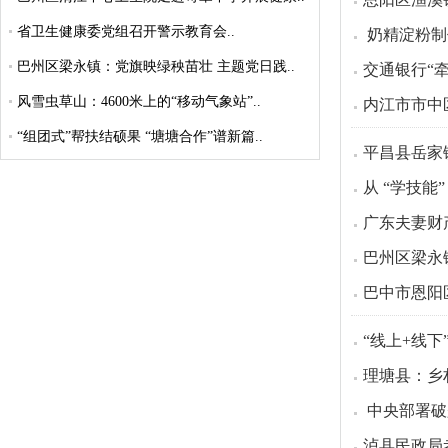
省卫生健康委党组召开警示教育会..
奶精淀粉制
巴州区梁永镇：党旗映绿秧苗壮 主题党日践..
交通银行“
风雪虫草山：4600米上的“移动气象站”..
内江市市中
“组团式”帮扶结硕果 “塘塘合作”谱新篇..
平昌县岳家
从 “学技能
广东夫妻财
巴州区梁永
巴中市恩阳
“线上+线
理塘县：乡
中央部署破
泸县民政局