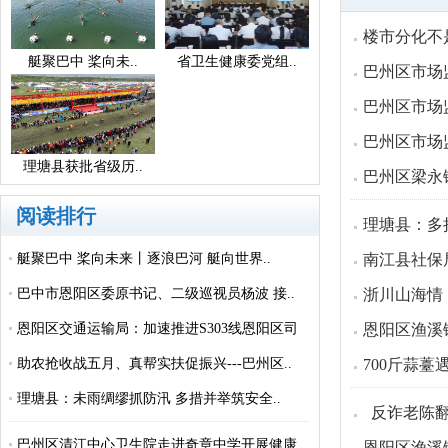
楼市分化不
艇聚巴中 桨向未..
省卫生健康委党组..
巴州区市场
巴州区市场
巴州区市场
理塘县获批省级历..
巴州区梁永
阅读排行
理塘县：多
艇聚巴中 桨向未来丨逐浪巴河 艇向世界..
南江县社保
巴中市恩阳区委原书记、二级巡视员杨波 接..
浙川山海情
恩阳区交通运输局：加速推进S303线恩阳区司
恩阳区渔溪镇
城..
助农抢收战五月、真帮实扶促振兴---巴州区..
700斤蒜
理塘县：未雨绸缪抓防汛 多措并举筑安全..
反诈老陈翻
巴州区清江中心卫生院走进奇章中学开展健康..
恩阳区渔溪