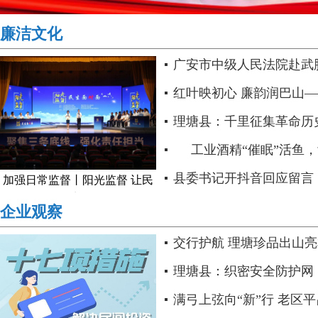
廉洁文化
广安市中级人民法院赴武
司法惩戒工作..
红叶映初心 廉韵润巴山—
府”四川省廉洁文艺作品进..
理塘县：千里征集革命历
工业酒精“催眠”活鱼，
如此“休眠”..
县委书记开抖音回应留言
加强日常监督丨阳光监督 让民
生..
众路线的生动示范..
企业观察
交行护航 理塘珍品出山
理塘县：织密安全防护网
满弓上弦向“新”行 老区