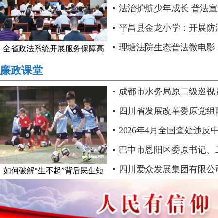
法治护航少年成长 普法宣讲
中市恩阳区司法局渔溪..
平昌县金龙小学：开展防
及安全培训活动..
理塘法院生态普法微电影
全省政法系统开展服务保障高
质量..
判》上线
廉政课堂
成都市水务局原二级巡视
纪律审查和监察调查..
四川省发展改革委原党组
任徐立 严重违纪违法被开除.
2026年4月全国查处违
神问题21889起..
巴中市恩阳区委原书记、
波 接受纪律审查和监察调查.
四川爱众发展集团有限公
如何破解“生不起”背后民生短
板..
记、总经理李常兵主动投案 接