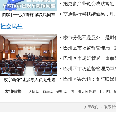
番”逻辑..
把更多产业链变成致富链
交通银行帮扶结硕果，理塘
图解 | 十七项措施 解决民间投
资..
天府新区..
社会民生
楼市分化不是意外，是时
注脚
巴州区市场监督管理局：
自行车市场乱象..
巴州区市场监管局：重拳
虚假宣传..
巴州区市场监督管理局举
食品安全培训暨“红骑暖新 .
巴州区梁永镇：党旗映绿
“数字画像”让涉毒人员无处遁
形..
日践初心..
友情链接
人民网
新华网
光明网
四川省人民政府
中共四川
关于我们
-
联系我