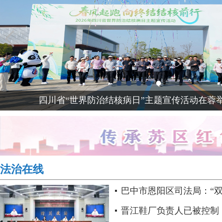
四川省“世界防治结核病日”主题宣传活动在蓉举
法治在线
巴中市恩阳区司法局：“双
过硬司法行政队伍..
晋江鞋厂负责人已被控制