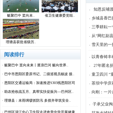
知恩反哺渡
艇聚巴中 桨向未..
省卫生健康委党组..
乡城县香巴
三季耕耘一
从“网红副
理塘县获批省级历..
雪天里的一
阅读排行
以青春铸丰
艇聚巴中 桨向未来丨逐浪巴河 艇向世界..
27年匿名
巴中市恩阳区委原书记、二级巡视员杨波 接..
童卫四川 “
恩阳区交通运输局：加速推进S303线恩阳区司
茶坝中学庆祝
城..
助农抢收战五月、真帮实扶促振兴---巴州区..
向刚：一片
理塘县：未雨绸缪抓防汛 多措并举筑安全..
子承父业掏
巴州区清江中心卫生院走进奇章中学开展健康..
甘孜乡城姑