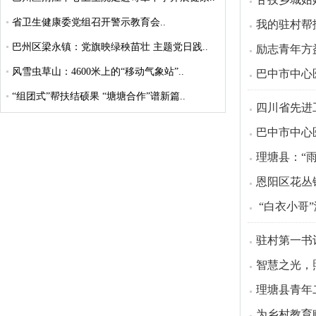
省卫生健康委党组召开警示教育会..
我的驻村帮
巴州区梁永镇：党旗映绿秧苗壮 主题党日践..
励志青年方
风雪虫草山：4600米上的“移动气象站”..
巴中市中心
“组团式”帮扶结硕果 “塘塘合作”谱新篇..
四川省先进
巴中市中心
理塘县：“
恩阳区花丛
“白衣小哥
驻村第一书
智慧之光，
理塘县青年
为乡村教育赋