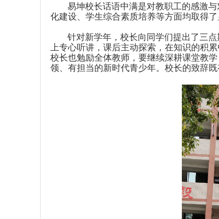
易坤校长话语中满是对教职工的感激与对
化建设、学生综合素质培养等方面均取得了
针对新学年，校长向同学们提出了三点期
上专心听讲，课后主动探索，在知识的积累
校长也勉励全体教师，要继续深耕课堂教学
领、有担当的新时代青少年。校长的致辞既