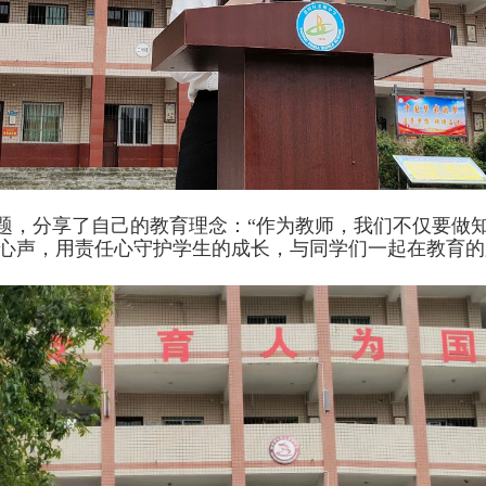
，分享了自己的教育理念：“作为教师，我们不仅要做
心声，用责任心守护学生的成长，与同学们一起在教育的