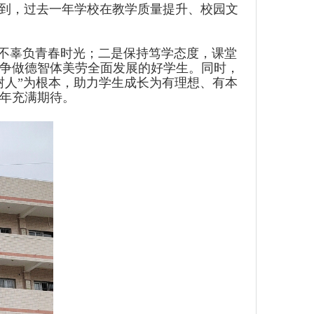
到，过去一年学校在教学质量提升、校园文
不辜负青春时光；二是保持笃学态度，课堂
争做德智体美劳全面发展的好学生。同时，
树人”为根本，助力学生成长为有理想、有本
年充满期待。