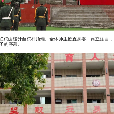
旗缓缓升至旗杆顶端。全体师生挺直身姿、肃立注目，
圣的序幕。