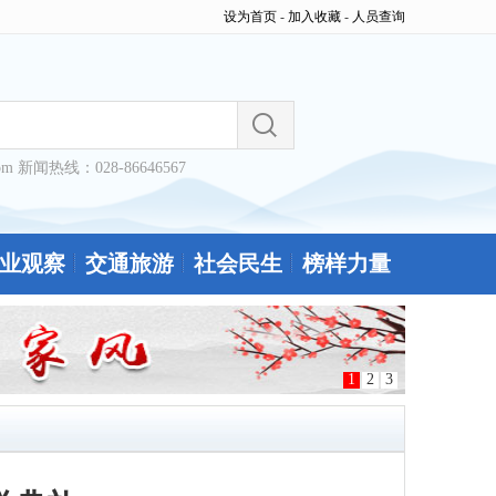
设为首页
-
加入收藏
-
人员查询
om 新闻热线：028-86646567
业观察
交通旅游
社会民生
榜样力量
1
2
3