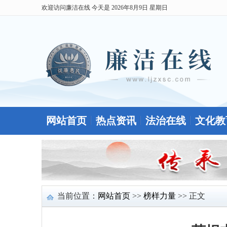
欢迎访问廉洁在线 今天是
2026年8月9日 星期日
网站首页
热点资讯
法治在线
文化教
当前位置：
网站首页
>>
榜样力量
>> 正文