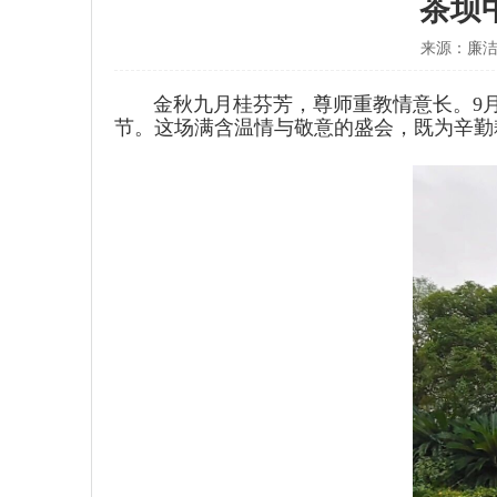
茶坝
来源：廉
金秋九月桂芬芳，尊师重教情意长。9月1
节。这场满含温情与敬意的盛会，既为辛勤