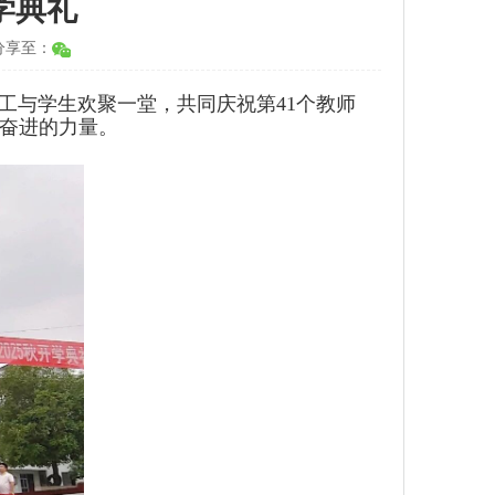
学典礼
分享至：
工与学生欢聚一堂，共同庆祝第41个教师
奋进的力量。