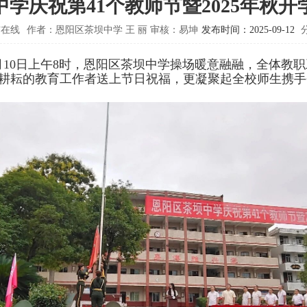
中学庆祝第41个教师节暨2025年秋开
洁在线
作者：恩阳区茶坝中学 王 丽 审核：易坤
发布时间：2025-09-12
0日上午8时，恩阳区茶坝中学操场暖意融融，全体教职
耕耘的教育工作者送上节日祝福，更凝聚起全校师生携手