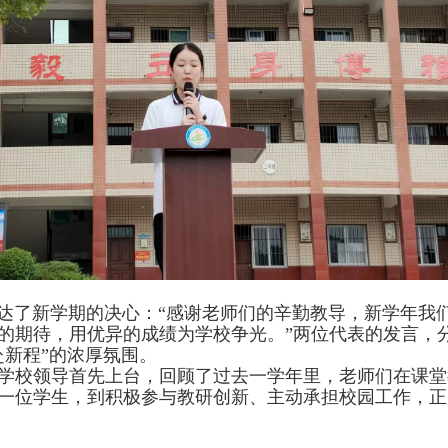
了新学期的决心：“感谢老师们的辛勤教导，新学年我们
的期待，用优异的成绩为学校争光。”两位代表的发言，
赴新程”的浓厚氛围。
学校领导首先上台，回顾了过去一学年里，老师们在课堂
一位学生，到积极参与教研创新、主动承担校园工作，正