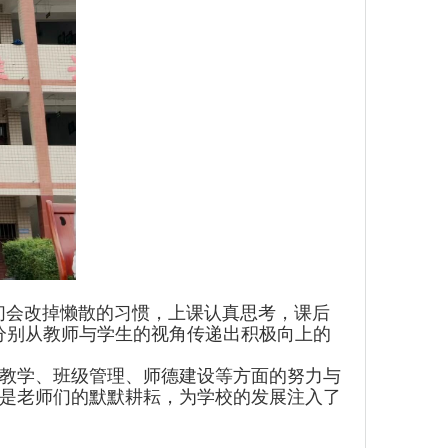
会改掉懒散的习惯，上课认真思考，课后
分别从教师与学生的视角传递出积极向上的
教学、班级管理、师德建设等方面的努力与
是老师们的默默耕耘，为学校的发展注入了