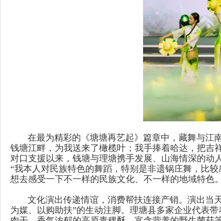
在最为精彩的《塘塘再艺起》篇章中，藏舞与江南采
钱塘江畔，为我送来了橄榄叶；我手捧着哈达，把吉
对口支援以来，钱塘与理塘携手发展、山海情深的动
“我本人对民族特色的舞蹈，特别是非遗锅庄舞，比
想去感受一下不一样的民族文化、不一样的地域特色。
文化演出传递情谊，消费帮扶连接产销。演出当天，
为媒、以购助扶”的生动注脚。理塘县多家企业代表
肉干、香气浓郁的高原青稞酥、富含营养的野生菌菇