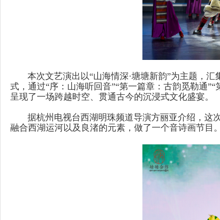
本次文艺演出以“山海情深·塘塘新韵”为主题，汇
式，通过“序：山海听回音”“第一篇章：古韵觅勒通”
呈现了一场跨越时空、贯通古今的沉浸式文化盛宴。
据杭州电视台西湖明珠频道导演方丽亚介绍，这次
融合西湖运河以及良渚的元素，做了一个音诗画节目